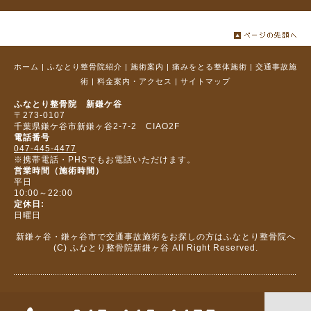
ホーム
|
ふなとり整骨院紹介
|
施術案内
|
痛みをとる整体施術
|
交通事故施
術
|
料金案内・アクセス
|
サイトマップ
ふなとり整骨院 新鎌ケ谷
〒273‐0107
千葉県鎌ケ谷市新鎌ヶ谷2-7-2 CIAO2F
電話番号
047-445-4477
※携帯電話・PHSでもお電話いただけます。
営業時間（施術時間）
平日
10:00～22:00
定休日:
日曜日
新鎌ヶ谷・鎌ヶ谷市で交通事故施術をお探しの方はふなとり整骨院へ
(C) ふなとり整骨院新鎌ヶ谷 All Right Reserved.