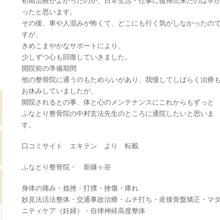
初期治療がよかったのか、日常生活・仕事に復帰出来たのは早
ったと思います。
その後、車や人混みが怖くて、どこにも行く気がしなかったの
すが、
きめこまやかなサポートにより、
少しずつ心も回復していきました。
開院前の準備期間
他の整骨院に通うのもためらいがあり、我慢してしばらく治療
お休みしていましたが、
開院されるとの事、体と心のメンテナンスにこれからもずっと
ふなとり整骨院の中村玄法先生のところに通院したいと思いま
す。
口コミサイト エキテン より 転載
ふなとり整骨院・ 新鎌ヶ谷
身体の痛み・捻挫・打撲・挫傷・痺れ
妙見法活法整体・交通事故治療・ムチ打ち・産後骨盤矯正・マ
ニティケア（妊婦）・自律神経高度整体