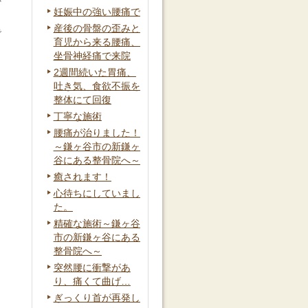
か
妊娠中の強い腰痛で
産後の骨盤の歪みと
で
育児から来る腰痛、
坐骨神経痛で来院
2週間続いた胃痛、
吐き気、食欲不振を
整体にて回復
も
丁寧な施術
腰痛が治りました！
～鎌ヶ谷市の新鎌ヶ
谷にある整骨院へ～
癒されます！
心待ちにしていまし
た。
精確な施術～鎌ヶ谷
市の新鎌ヶ谷にある
整骨院へ～
突然腰に衝撃があ
タ
り、痛くて曲げ…
ぎっくり首が再発し