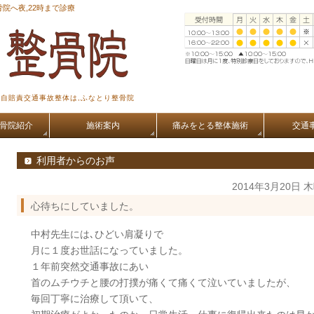
院へ夜,22時まで診療
,自賠責交通事故整体は,ふなとり整骨院
骨院紹介
施術案内
痛みをとる整体施術
交通
利用者からのお声
2014年3月20日 
心待ちにしていました。
中村先生には､ひどい肩凝りで
月に１度お世話になっていました。
１年前突然交通事故にあい
首のムチウチと腰の打撲が痛くて痛くて泣いていましたが、
毎回丁寧に治療して頂いて、