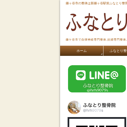
鎌ヶ谷市の整体は新鎌ヶ谷駅前ふなとり整骨
鎌ケ谷市で自律神経専門整体,妊婦専門整体
ホーム
ふなとり整