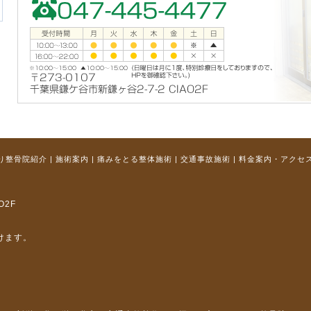
り整骨院紹介
|
施術案内
|
痛みをとる整体施術
|
交通事故施術
|
料金案内・アクセ
O2F
けます。