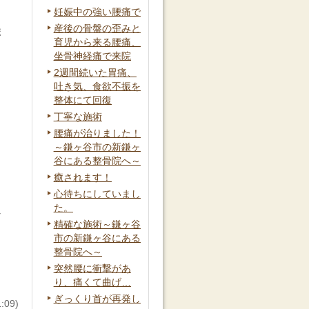
ま
妊娠中の強い腰痛で
産後の骨盤の歪みと
ポ
育児から来る腰痛、
坐骨神経痛で来院
2週間続いた胃痛、
吐き気、食欲不振を
整体にて回復
丁寧な施術
腰痛が治りました！
～鎌ヶ谷市の新鎌ヶ
タ
谷にある整骨院へ～
癒されます！
心待ちにしていまし
た。
な
精確な施術～鎌ヶ谷
市の新鎌ヶ谷にある
整骨院へ～
突然腰に衝撃があ
り、痛くて曲げ…
ぎっくり首が再発し
09)