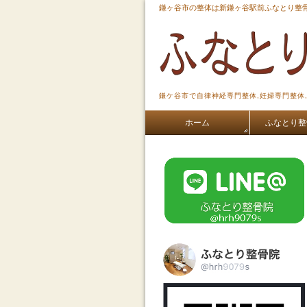
鎌ヶ谷市の整体は新鎌ヶ谷駅前ふなとり整骨
鎌ケ谷市で自律神経専門整体,妊婦専門整体
ホーム
ふなとり整