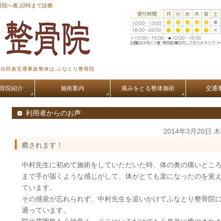
院へ夜,22時まで診療
,自賠責交通事故整体は,ふなとり整骨院
骨院紹介
施術案内
痛みをとる整体施術
交通
利用者からのお声
2014年3月20日 
癒されます！
中村先生に初めて施術をしていただいた時、体の奥の痛いとこ
まで手が届くような感じがして、体がとても楽になったのを覚
ています。
その感覚が忘れられず、中村先生を追いかけてふなとり整骨院
通っています。