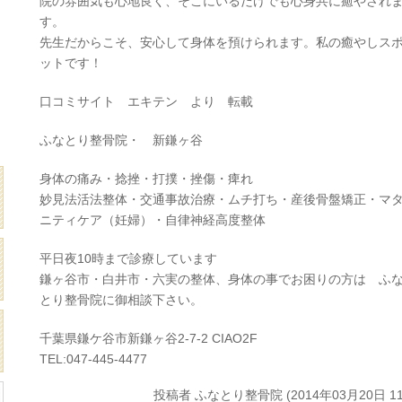
院の雰囲気も心地良く、そこにいるだけでも心身共に癒やされ
す。
先生だからこそ、安心して身体を預けられます。私の癒やしス
ットです！
口コミサイト エキテン より 転載
ふなとり整骨院・ 新鎌ヶ谷
身体の痛み・捻挫・打撲・挫傷・痺れ
妙見法活法整体・交通事故治療・ムチ打ち・産後骨盤矯正・マ
ニティケア（妊婦）・自律神経高度整体
平日夜10時まで診療しています
鎌ヶ谷市・白井市・六実の整体、身体の事でお困りの方は ふ
とり整骨院に御相談下さい。
千葉県鎌ケ谷市新鎌ヶ谷2-7-2 CIAO2F
TEL:047-445-4477
投稿者
ふなとり整骨院 (2014年03月20日 11: