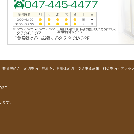
り整骨院紹介
|
施術案内
|
痛みをとる整体施術
|
交通事故施術
|
料金案内・アクセ
O2F
けます。