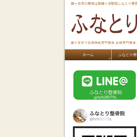
鎌ヶ谷市の整体は新鎌ヶ谷駅前ふなとり整骨
鎌ケ谷市で自律神経専門整体,妊婦専門整体
ホーム
ふなとり整