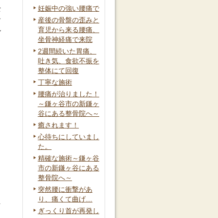
妊娠中の強い腰痛で
な
ぐ
産後の骨盤の歪みと
育児から来る腰痛、
身
坐骨神経痛で来院
。
2週間続いた胃痛、
吐き気、食欲不振を
整体にて回復
丁寧な施術
腰痛が治りました！
～鎌ヶ谷市の新鎌ヶ
谷にある整骨院へ～
癒されます！
心待ちにしていまし
た。
精確な施術～鎌ヶ谷
タ
市の新鎌ヶ谷にある
整骨院へ～
突然腰に衝撃があ
り、痛くて曲げ…
な
ぎっくり首が再発し