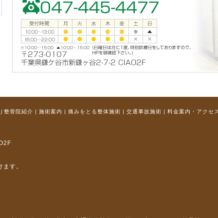
り整骨院紹介
|
施術案内
|
痛みをとる整体施術
|
交通事故施術
|
料金案内・アクセ
O2F
けます。