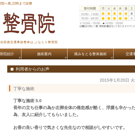
院へ夜,22時まで診療
,自賠責交通事故整体は,ふなとり整骨院
骨院紹介
施術案内
痛みをとる整体施術
交通
利用者からのお声
2015年1月20日 
丁寧な施術
丁寧な施術 5.0
長年の立ち仕事の為か左脚全体の倦怠感が酷く、浮腫も辛かっ
為、友人に紹介してもらいました。
お香の良い香りで気さくな先生なので相談がしやすいです。