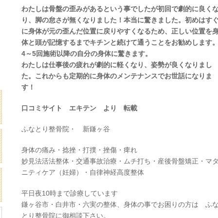
わたしは骨盤の歪みがあるという事でしたが初回で劇的に良く
り、脚の怠さが無くなりました！本当に驚きました。初めはす
に身体が元の歪んだ位置に戻りやすくなるため、正しい位置を
体と頭が記憶するまでキチンと続けて通うことをお勧めします
4～5回施術以降の自分の身体に驚きます。
わたしは仕事後の疲れが劇的に軽くなり、姿勢が良くなりまし
た。これからも定期的に身体のメンテナンスでお世話になりま
す！
口コミサイト エキテン より 転載
ふなとり整骨院・ 新鎌ヶ谷
身体の痛み・捻挫・打撲・挫傷・痺れ
妙見法活法整体・交通事故治療・ムチ打ち・産後骨盤矯正・マ
ニティケア（妊婦）・自律神経高度整体
平日夜10時まで診療しています
鎌ヶ谷市・白井市・六実の整体、身体の事でお困りの方は ふ
とり整骨院に御相談下さい。